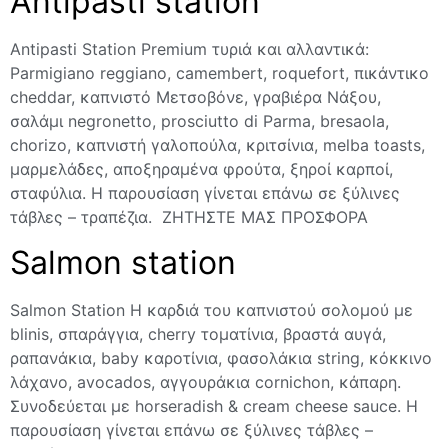
Antipasti station
Antipasti Station Premium τυριά και αλλαντικά:
Parmigiano reggiano, camembert, roquefort, πικάντικο
cheddar, καπνιστό Μετσοβόνε, γραβιέρα Νάξου,
σαλάμι negronetto, prosciutto di Parma, bresaola,
chorizo, καπνιστή γαλοπούλα, κριτσίνια, melba toasts,
μαρμελάδες, αποξηραμένα φρούτα, ξηροί καρποί,
σταφύλια. Η παρουσίαση γίνεται επάνω σε ξύλινες
τάβλες – τραπέζια. ΖΗΤΗΣΤΕ ΜΑΣ ΠΡΟΣΦΟΡΑ
Salmon station
Salmon Station H καρδιά του καπνιστού σολομού με
blinis, σπαράγγια, cherry τοματίνια, βραστά αυγά,
ραπανάκια, baby καροτίνια, φασολάκια string, κόκκινο
λάχανο, avocados, αγγουράκια cornichon, κάπαρη.
Συνοδεύεται με horseradish & cream cheese sauce. Η
παρουσίαση γίνεται επάνω σε ξύλινες τάβλες –