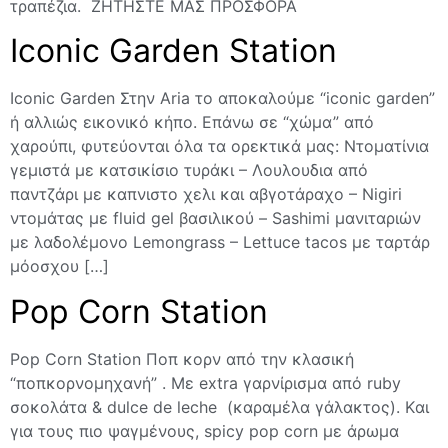
τραπέζια. ΖΗΤΗΣΤΕ ΜΑΣ ΠΡΟΣΦΟΡΑ
Iconic Garden Station
Iconic Garden Στην Aria το αποκαλούμε “iconic garden”
ή αλλιώς εικονικό κήπο. Επάνω σε “χώμα” από
χαρούπι, φυτεύονται όλα τα ορεκτικά μας: Ντοματίνια
γεμιστά με κατσικίσιο τυράκι – Λουλουδια από
παντζάρι με καπνιστο χελι και αβγοτάραχο – Νigiri
ντομάτας με fluid gel βασιλικού – Sashimi μανιταριών
με λαδολέμονο Lemongrass – Lettuce tacos με ταρτάρ
μόοσχου […]
Pop Corn Station
Pop Corn Station Ποπ κορν από την κλασική
“ποπκορνομηχανή” . Mε extra γαρνίρισμα από ruby
σοκολάτα & dulce de leche (καραμέλα γάλακτος). Kαι
για τους πιο ψαγμένους, spicy pop corn με άρωμα