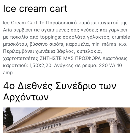
Ice cream cart
Ice Cream Cart To Παραδοσιακό καρότσι παγωτού της
Aria σερβίρει τις αγαπημένες σας γεύσεις και γαρνίρει
με ποικιλία από toppings: σοκολάτα γάλακτος, crumble
μπισκότου, βύσσινο σιρόπι, καραμέλα, mini m&m’s, κ.α.
Περιλαμβάνει χωνάκια βάφλας, κυπελάκια,
χαρτοπετσέτες ΖΗΤΗΣΤΕ ΜΑΣ ΠΡΟΣΦΟΡΑ Διαστάσεις
καροτσιού: 1,50Χ2,20. Ανάγκες σε ρεύμα: 220 W/ 10
amp
4o Διεθνές Συνέδριο των
Αρχόντων