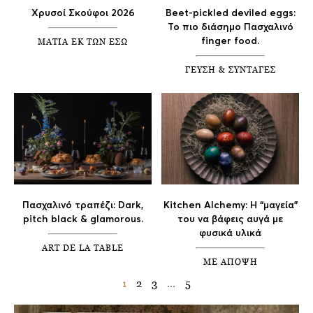
Χρυσοί Σκούφοι 2026
Beet-pickled deviled eggs:
To πιο διάσημο Πασχαλινό
ΜΑΤΙΑ ΕΚ ΤΩΝ ΕΣΩ
finger food.
ΓΕΥΣΗ & ΣΥΝΤΑΓΕΣ
Πασχαλινό τραπέζι: Dark,
Kitchen Alchemy: Η “μαγεία”
pitch black & glamorous.
του να βάφεις αυγά με
φυσικά υλικά
ART DE LA TABLE
ΜΕ ΑΠΟΨΗ
1
2
3
…
5