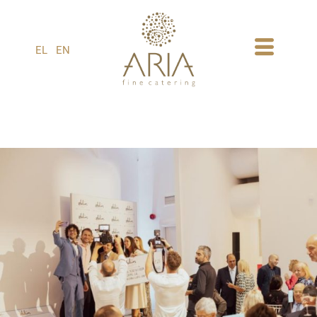
1
EL
EN