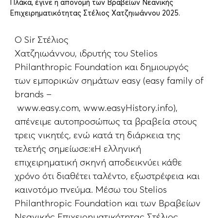
Πλάκα, έγινε η απονομή των Βραβείων Νεανικής
Επιχειρηματικότητας Στέλιος Χατζηιωάννου 2025.
Ο Sir Στέλιος
Χατζηιωάννου, ιδρυτής του Stelios
Philanthropic Foundation και δημιουργός
των εμπορικών σημάτων easy (easy family of
brands –
www.easy.com, www.easyHistory.info),
απένειμε αυτοπροσώπως τα βραβεία στους
τρεις νικητές, ενώ κατά τη διάρκεια της
τελετής σημείωσε:«Η ελληνική
επιχειρηματική σκηνή αποδεικνύει κάθε
χρόνο ότι διαθέτει ταλέντο, εξωστρέφεια και
καινοτόμο πνεύμα. Μέσω του Stelios
Philanthropic Foundation και των Βραβείων
Νεανικής Επιχειρηματικότητας Στέλιος