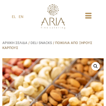
1
EL
EN
ΑΡΧΙΚΉ ΣΕΛΊΔΑ
/
DELI SNACKS
/ ΠΟΙΚΙΛΊΑ ΑΠΌ ΞΗΡΟΎΣ
ΚΑΡΠΟΎΣ