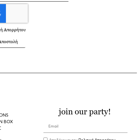
κή Απορρήτου
Αποστολή
join our party!
IONS
N BOX
Σ