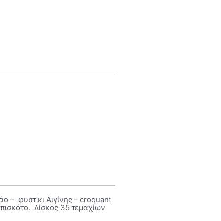
ο – φυστίκι Αιγίνης – croquant
 μπισκότο. Δίσκος 35 τεμαχίων