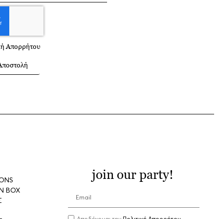
κή Απορρήτου
Αποστολή
join our party!
IONS
N BOX
Σ