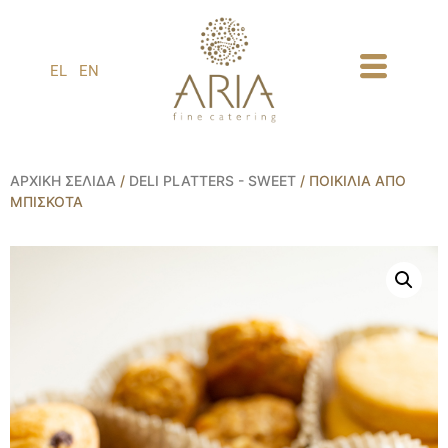
1
EL
EN
ΑΡΧΙΚΉ ΣΕΛΊΔΑ
/
DELI PLATTERS - SWEET
/ ΠΟΙΚΙΛΊΑ ΑΠΌ
ΜΠΙΣΚΌΤΑ