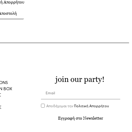
κή Απορρήτου
Αποστολή
join our party!
IONS
N BOX
Σ
Αποδέχομαι την
Πολιτική Απορρήτου
Σ
Α
Εγγραφή στο Newsletter