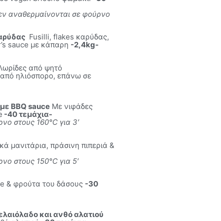
Δεν αναθερμαίνονται σε φούρνο
καρύδας
Fusilli, flakes καρύδας,
r’s sauce με κάπαρη
-2,4kg-
ωρίδες από ψητό
 από ηλιόσπορο, επάνω σε
με BBQ sauce
Με νιφάδες
e
-40 τεμάχια-
νο στους 160°C για 3′
ά μανιτάρια, πράσινη πιπεριά &
νο στους 150°C για 5′
se & φρούτα του δάσους
-30
ελαιόλαδο και ανθό αλατιού