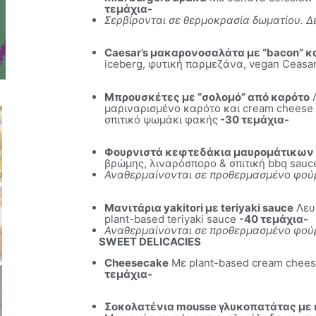
τεμάχια-
Σερβίρονται σε θερμοκρασία δωματίου. 
Caesar’s μακαρονοσαλάτα με “bacon” 
iceberg, φυτική παρμεζάνα, vegan Ceasa
Mπρουσκέτες με “σολομό” από καρότο
Λ
μαριναρισμένο καρότο και cream cheese
σπιτικό ψωμάκι φακής
-30 τεμάχια-
Φουρνιστά κεφτεδάκια μαυρομάτικων 
βρώμης, λιναρόσπορο & σπιτική bbq sauc
Αναθερμαίνoνται σε προθερμασμένο φούρ
Μανιτάρια yakitori με teriyaki sauce
Λευκ
plant-based teriyaki sauce
-40 τεμάχια-
Αναθερμαίνoνται σε προθερμασμένο φούρ
SWEET DELICACIES
Cheesecake
Mε plant-based cream chee
τεμάχια-
Σοκολατένια mousse γλυκοπατάτας με 