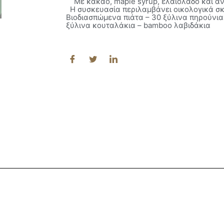
Mε κακάο, maple syrup, ελαιόλαδο και α
Η συσκευασία περιλαμβάνει οικολογικά σκ
Βιοδιασπώμενα πιάτα – 30 ξύλινα πηρούνια
ξύλινα κουταλάκια – bamboo λαβιδάκια