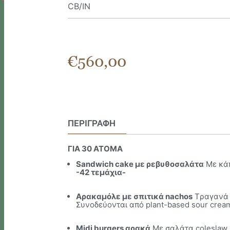
CB/IN
€
560,00
ΠΕΡΙΓΡΑΦΉ
ΓΙΑ 30 ΑΤΟΜΑ
Sandwich cake με ρεβυθοσαλάτα
Mε κάπ
-42 τεμάχια-
Aρακαμόλε με σπιτικά nachos
Tραγανά σ
Συνοδεύονται από plant-based sour crea
Midi burgers αρακά
Με σαλάτα coleslaw 