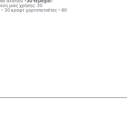
νθό αλατιού
-30 τεμάχια-
εύη μιας χρήσης: 30
 – 30 κραφτ χαρτοπετσέτες – 60