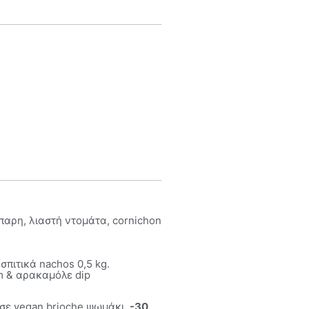
αρη, λιαστή ντομάτα, cornichon
πιτικά nachos 0,5 kg.
m & αρακαμόλε dip
σε vegan brioche ψωμάκι.
-30