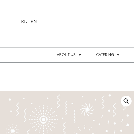
1
EL
EN
ABOUT US
CATERING