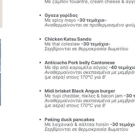
Mε ζαμπόν fouantré, cream cheese & αγγ
Gyoza γαρίδας
Mε spicy mayo
-30 τεμάχια-
Αναθερμαίνoνται σε προθερμασμένο φούρ
Chicken Katsu Sando
Mε thai coleslaw
-30 τεμάχια-
Σερβίρονται σε θερμοκρασία δωματίου
Anticucho Pork belly Cantonese
Mε dip από καραμέλα σόγιας
-40 τεμάχι
Αναθερμαίνoνται σκεπασμένα με μεμβρά
(με αέρα) στους 170°C για 8′
Midi brisket Βlack Angus burger
Mε τυρί cheddar, πίκλες & bacon jam
-30 
Αναθερμαίνoνται σκεπασμένα με μεμβρά
(με αέρα) στους 170°C για 8′
Peking duck pancakes
Mε λαχανικά & σάλτσα hoisin
-30 τεμάχι
Σερβίρονται σε θερμοκρασία δωματίου