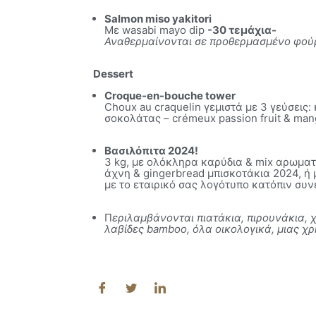
Salmon miso yakitori
Mε wasabi mayo dip
-30 τεμάχια-
Αναθερμαίνoνται σε προθερμασμένο φούρν
Dessert
Croque-en-bouche tower
Choux au craquelin γεμιστά με 3 γεύσεις:
σοκολάτας – crémeux passion fruit & man
Βασιλόπιτα 2024!
3 kg, με ολόκληρα καρύδια & mix αρωμα
άχνη & gingerbread μπισκοτάκια 2024, 
με το εταιρικό σας λογότυπο κατόπιν συ
Π
εριλαμβάνονται πιατάκια, πιρουνάκια,
χ
λαβίδες
bamboo
, όλα οικολογικά, μιας χ