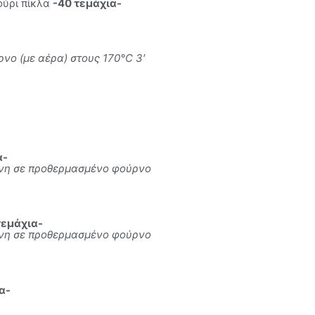
ούρι πίκλα
-40 τεμάχια-
νο (με αέρα) στους 170°C 3′
α-
νη σε προθερμασμένο φούρνο
τεμάχια-
νη σε προθερμασμένο φούρνο
α-