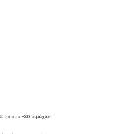
ι & τρούφα
-30 τεμάχια-