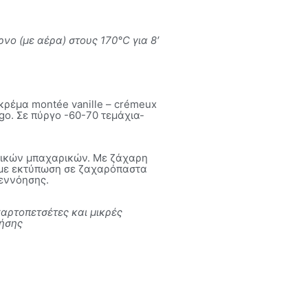
ο (με αέρα) στους 170°C για 8′
 κρέμα montée vanille – crémeux
go. Σε πύργο -60-70 τεμάχια-
τικών μπαχαρικών. Με ζάχαρη
ή με εκτύπωση σε ζαχαρόπαστα
νεννόησης.
αρτοπετσέτες και μικρές
ρήσης