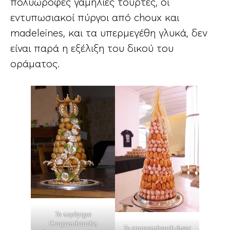
πολυώροφες γαμήλιες τούρτες, οι
εντυπωσιακοί πύργοι από choux και
madeleines, και τα υπερμεγέθη γλυκά, δεν
είναι παρά η εξέλιξη του δικού του
οράματος.
Το περίφημο
Croquembouche,
Το croquembouch όπως