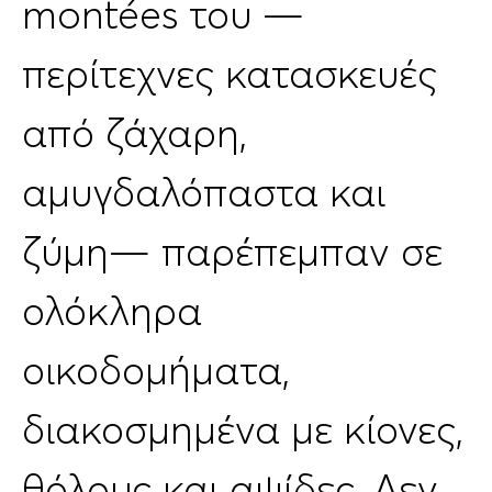
montées του —
περίτεχνες κατασκευές
από ζάχαρη,
αμυγδαλόπαστα και
ζύμη— παρέπεμπαν σε
ολόκληρα
οικοδομήματα,
διακοσμημένα με κίονες,
θόλους και αψίδες. Δεν