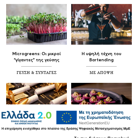
Microgreens: Οι μικροί
Η υψηλή τέχνη του
“γίγαντες” της γεύσης
Bartending
ΓΕΥΣΗ & ΣΥΝΤΑΓΕΣ
ΜΕ ΑΠΟΨΗ
Χρυσοί Σκούφοι 2026
Beet-pickled deviled eggs: