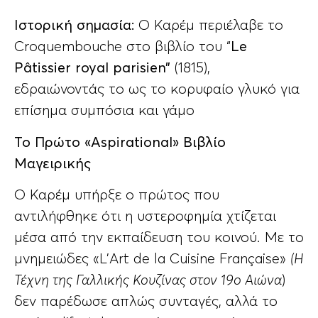
Ιστορική σημασία:
Ο Καρέμ περιέλαβε το
Croquembouche στο βιβλίο του “
Le
Pâtissier royal parisien”
(1815),
εδραιώνοντάς το ως το κορυφαίο γλυκό για
επίσημα συμπόσια και γάμο
Το Πρώτο «Aspirational» Βιβλίο
Μαγειρικής
Ο Καρέμ υπήρξε ο πρώτος που
αντιλήφθηκε ότι η υστεροφημία χτίζεται
μέσα από την εκπαίδευση του κοινού. Με το
μνημειώδες «L’Art de la Cuisine Française»
(Η
Τέχνη της Γαλλικής Κουζίνας στον 19ο Αιώνα
)
δεν παρέδωσε απλώς συνταγές, αλλά το