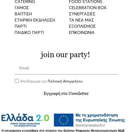
CATERING
FOOD STATIONS
ΓΑΜΟΣ
CELEBRATION BOX
ΒΑΠΤΙΣΗ
ΣΥΝΕΡΓΑΣΙΕΣ
ΕΤΑΙΡΙΚΗ ΕΚΔΗΛΩΣΗ
ΤΑ ΝΕΑ ΜΑΣ
ΠΑΡΤΙ
ΕΞΟΠΛΙΣΜΟΣ
ΠΑΙΔΙΚΟ ΠΑΡΤΙ
ΕΠΙΚΟΙΝΩΝΙΑ
join our party!
Αποδέχομαι την
Πολιτική Απορρήτου
Εγγραφή στο Newsletter
Λ. Κορωπίου-Μαρκοπούλου 1, Κορωπί, 19441,
210
9656388
, events@aria.gr