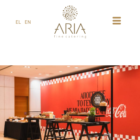
1
EL
EN