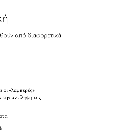
κή
χυθούν από διαφορετικά
ι οι «λαμπερές»
ν την αντίληψη της
ατα:
y