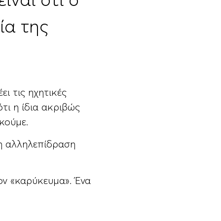
ίναι ότι ο
ία της
ι τις ηχητικές
ότι η ίδια ακριβώς
ακούμε.
 η αλληλεπίδραση
έον «καρύκευμα». Ένα