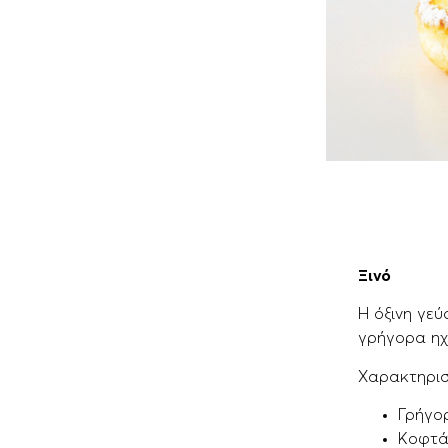
Ξινό
Η όξινη γεύ
γρήγορα ηχ
Χαρακτηρισ
Γρήγο
Κοφτά