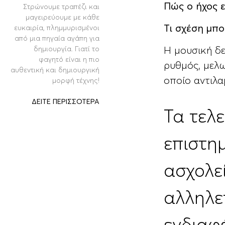
Πώς ο ήχος ε
Στρώνουμε τραπέζι και
μαγειρεύουμε με κάθε
Τι σχέση μπο
ευκαιρία, πλημμυρισμένοι
από μια πηγαία αγάπη για
δημιουργία. Γιατί το
Η μουσική δε
φαγητό είναι η πιο
ρυθμός, μελω
αυθεντική και δημιουργική
οποίο αντιλα
μορφή τέχνης!
ΔΕΙΤΕ ΠΕΡΙΣΣΟΤΕΡΑ
Τα τελ
επιστημ
ασχολεί
αλληλε