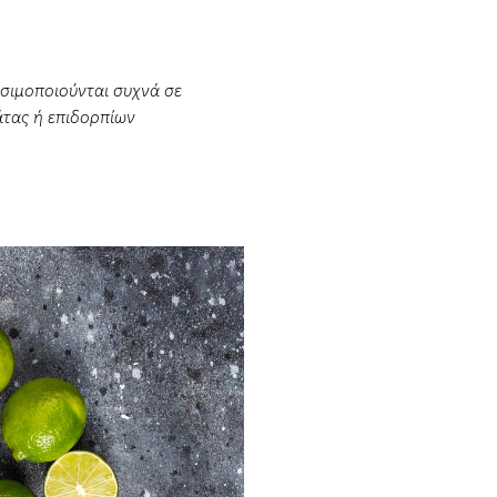
ησιμοποιούνται συχνά σε
άτας ή επιδορπίων