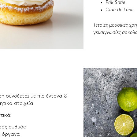
Erik Satie
C
lair de Lune
Τέτοιες μουσικές χρ
γευσιγνωσίες σοκολ
ση συνδέεται με πιο έντονα &
ητικά στοιχεία
τικά:
ρος ρυθμός
 όργανα