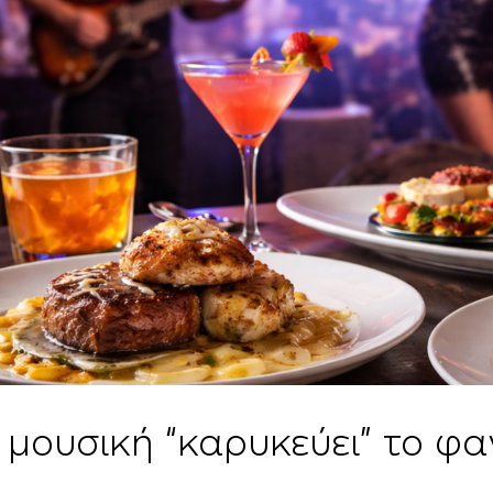
 μουσική “καρυκεύει” το φ