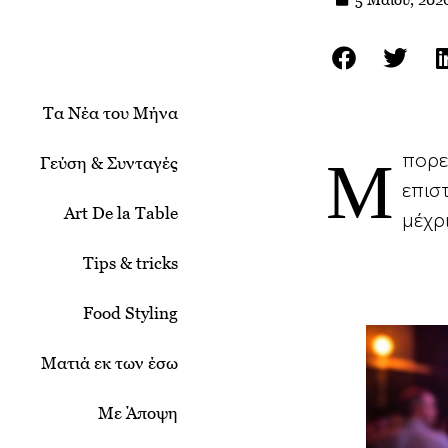
Τα Νέα του Μήνα
Μπορεί ένα τραγούδι να κάνει ένα πιάτο να φαίνεται πιο γλυκό ή πιο πικρό; Η
Γεύση & Συνταγές
επισ
Art De la Table
μέχρ
Tips & tricks
Food Styling
Ματιά εκ των έσω
Με Άποψη