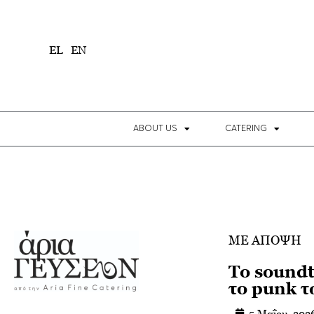
1
EL
EN
ABOUT US
CATERING
ΜΕ ΑΠΟΨΗ
Το soundt
το punk τ
5 Μαΐου, 202