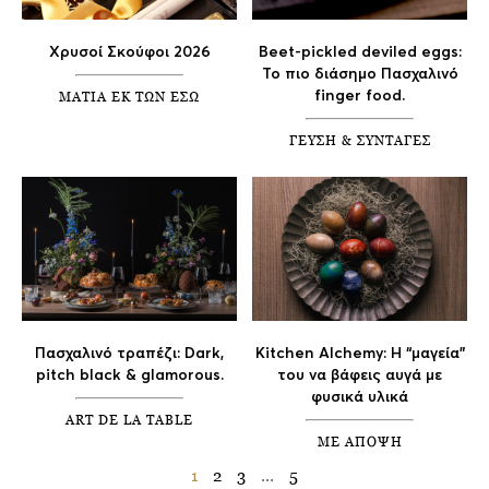
Χρυσοί Σκούφοι 2026
Beet-pickled deviled eggs:
To πιο διάσημο Πασχαλινό
ΜΑΤΙΑ ΕΚ ΤΩΝ ΕΣΩ
finger food.
ΓΕΥΣΗ & ΣΥΝΤΑΓΕΣ
Πασχαλινό τραπέζι: Dark,
Kitchen Alchemy: Η “μαγεία”
pitch black & glamorous.
του να βάφεις αυγά με
φυσικά υλικά
ART DE LA TABLE
ΜΕ ΑΠΟΨΗ
1
2
3
…
5