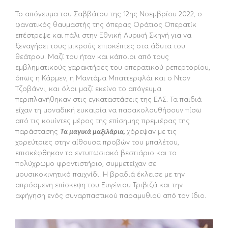
Το απόγευμα του Σαββάτου της 12ης Νοεμβρίου 2022, ο
φανατικός θαυμαστής της όπερας Οράτιος Οπερατίκ
επέστρεψε και πάλι στην Εθνική Λυρική Σκηνή για να
ξεναγήσει τους μικρούς επισκέπτες στα άδυτα του
θεάτρου. Μαζί του ήταν και κάποιοι από τους
εμβληματικούς χαρακτήρες του οπερατικού ρεπερτορίου,
όπως η Κάρμεν, η Μαντάμα Μπαττερφλάι και ο Ντον
Τζοβάννι, και όλοι μαζί εκείνο το απόγευμα
περιπλανήθηκαν στις εγκαταστάσεις της ΕΛΣ. Τα παιδιά
είχαν τη μοναδική ευκαιρία να παρακολουθήσουν πίσω
από τις κουίντες μέρος της επίσημης πρεμιέρας της
παράστασης
Τα μαγικά μαξιλάρια,
χ
όρεψαν με τις
χορεύτριες στην αίθουσα προβών του μπαλέτου,
επισκέφθηκαν το εντυπωσιακό βεστιάριο και το
πολύχρωμο φροντιστήριο, συμμετείχαν σε
μουσικοκινητικό παιχνίδι. Η βραδιά έκλεισε με την
απρόσμενη επίσκεψη του Ευγένιου Τριβιζά και την
αφήγηση ενός συναρπαστικού παραμυθιού από τον ίδιο.