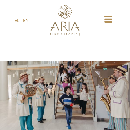
1
EL
EN