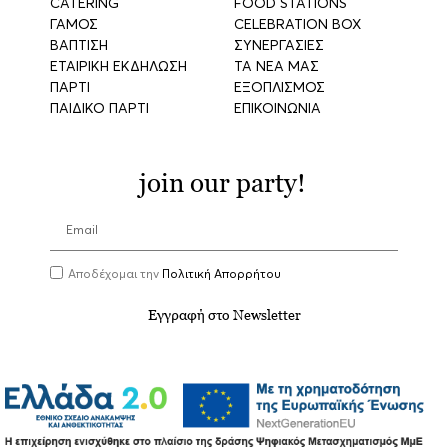
CATERING
FOOD STATIONS
ΓΑΜΟΣ
CELEBRATION BOX
ΒΑΠΤΙΣΗ
ΣΥΝΕΡΓΑΣΙΕΣ
ΕΤΑΙΡΙΚΗ ΕΚΔΗΛΩΣΗ
ΤΑ ΝΕΑ ΜΑΣ
ΠΑΡΤΙ
ΕΞΟΠΛΙΣΜΟΣ
ΠΑΙΔΙΚΟ ΠΑΡΤΙ
ΕΠΙΚΟΙΝΩΝΙΑ
join our party!
Αποδέχομαι την
Πολιτική Απορρήτου
Εγγραφή στο Newsletter
Λ. Κορωπίου-Μαρκοπούλου 1, Κορωπί, 19441,
210
9656388
, events@aria.gr