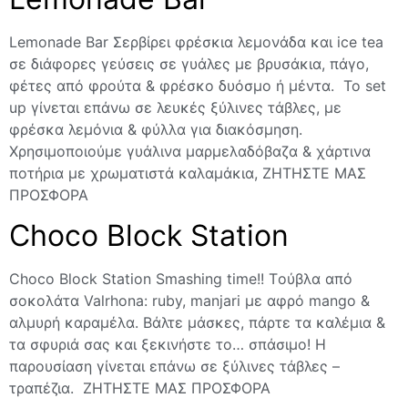
Lemonade Bar Σερβίρει φρέσκια λεμονάδα και ice tea
σε διάφορες γεύσεις σε γυάλες με βρυσάκια, πάγο,
φέτες από φρούτα & φρέσκο δυόσμο ή μέντα. Το set
up γίνεται επάνω σε λευκές ξύλινες τάβλες, με
φρέσκα λεμόνια & φύλλα για διακόσμηση.
Χρησιμοποιούμε γυάλινα μαρμελαδόβαζα & χάρτινα
ποτήρια με χρωματιστά καλαμάκια, ΖΗΤΗΣΤΕ ΜΑΣ
ΠΡΟΣΦΟΡΑ
Choco Block Station
Choco Block Station Smashing time!! Tούβλα από
σοκολάτα Valrhona: ruby, manjari με αφρό mango &
αλμυρή καραμέλα. Bάλτε μάσκες, πάρτε τα καλέμια &
τα σφυριά σας και ξεκινήστε το… σπάσιμο! Η
παρουσίαση γίνεται επάνω σε ξύλινες τάβλες –
τραπέζια. ΖΗΤΗΣΤΕ ΜΑΣ ΠΡΟΣΦΟΡΑ