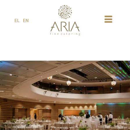
1
EL
EN