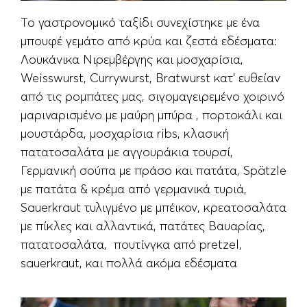
Το γαστρονομικό ταξίδι συνεχίστηκε με ένα
μπουφέ γεμάτο από κρύα και ζεστά εδέσματα:
Λουκάνικα Νιρεμβέργης και μοσχαρίσια,
Weisswurst, Currywurst, Bratwurst κατ’ ευθείαν
από τις ρομπάτες μας, σιγομαγειρεμένο χοιρινό
μαριναρισμένο με μαύρη μπύρα , πορτοκάλι και
μουστάρδα, μοσχαρίσια ribs, κλασική
πατατοσαλάτα με αγγουράκια τουρσί,
Γερμανική σούπα με πράσο και πατάτα, Spätzle
με πατάτα & κρέμα από γερμανικά τυριά,
Sauerkraut τυλιγμένο με μπέικον, κρεατοσαλάτα
με πίκλες και αλλαντικά, πατάτες Βαυαρίας,
πατατοσαλάτα, πουτίνγκα από pretzel,
sauerkraut, και πολλά ακόμα εδέσματα