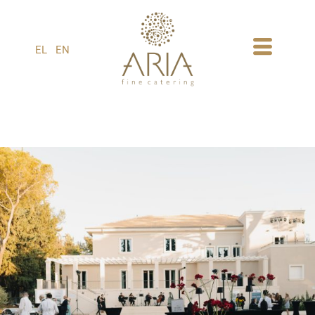
1
EL
EN