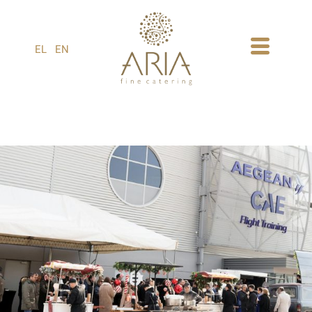
1
EL
EN