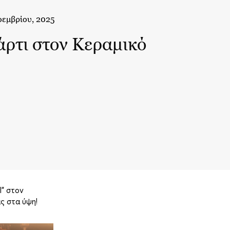
οεμβρίου, 2025
ρτι στον Κεραμικό
l" στον
ας στα ύψη!