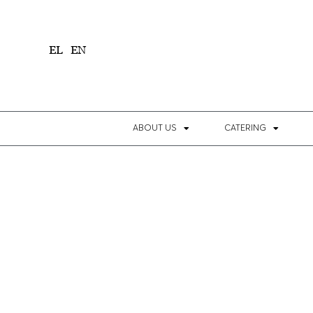
1
EL
EN
ABOUT US
CATERING